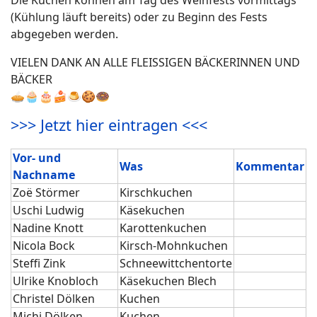
Die Kuchen können am Tag des Weinfests vormittags
(Kühlung läuft bereits) oder zu Beginn des Fests
abgegeben werden.
VIELEN DANK AN ALLE FLEISSIGEN BÄCKERINNEN UND
BÄCKER
🥧🧁🎂🍰🍮🍪🍩
>>> Jetzt hier eintragen <<<
Vor- und
Was
Kommentar
Nachname
Zoë Störmer
Kirschkuchen
Uschi Ludwig
Käsekuchen
Nadine Knott
Karottenkuchen
Nicola Bock
Kirsch-Mohnkuchen
Steffi Zink
Schneewittchentorte
Ulrike Knobloch
Käsekuchen Blech
Christel Dölken
Kuchen
Michi Dölken
Kuchen